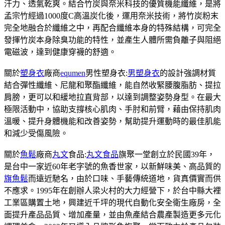
汗力、透氣乾爽。結合竹炭與奈米科技的優質機能纖維，是將
孟宗竹經過1000度C高溫炭化後，運用奈米技術，將竹炭粉末
完全地融合於纖維之中，再配合纖維本身的特殊結構，可完全
發揮竹炭本身除臭功能的特性，並產生人體所需負離子與阻絕
電磁波，達到健康穿襪的舒適。
關於
塑身衣
廠商
equmen
男性塑身衣:
男塑身衣
的設計強調材質
結合彈性纖維、尼龍和聚酯纖維，能自然收緊腰腹脂肪、提拉
肩膀，更可以和緩地拉直背部，以達到調整姿勢身型。在最大
極限活動中，協助支撐核心肌肉、手肘和前臂，藉由保持肌肉
溫暖、提升身體機能和改善姿勢，幫助提升運動時的最佳肌能
和減少受傷風險。
關於
魚鬆
廠商
丸文
食品:
丸文食品
旗聚一堂創立於民國39年，
是台中一家近60年老字號的魚香世家，以新鮮味美、高品質的
旗魚鬆
而遠近馳名，由於口味、手藝傳統道地，貨真價實而供
不應求。1995年在創辦人梁火村的大力經營下，於台中縣大裡
工業區購置土地，興建近千坪的現代自動化安全衛生廠房，全
面提升產品品質、增加產量，並由魚產結合農產製造更多元化