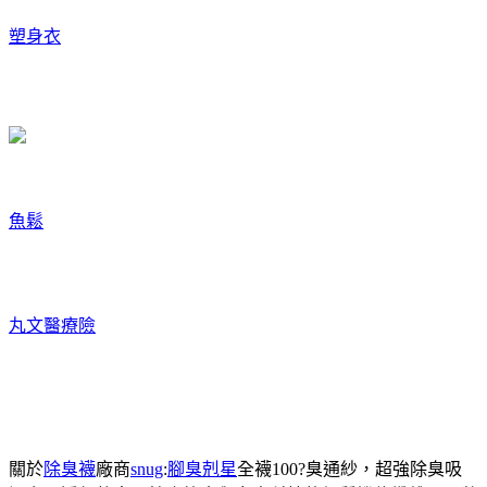
塑身衣
魚鬆
丸文
醫療險
關於
除臭襪
廠商
snug
:
腳臭剋星
全襪100?臭通紗，超強除臭吸