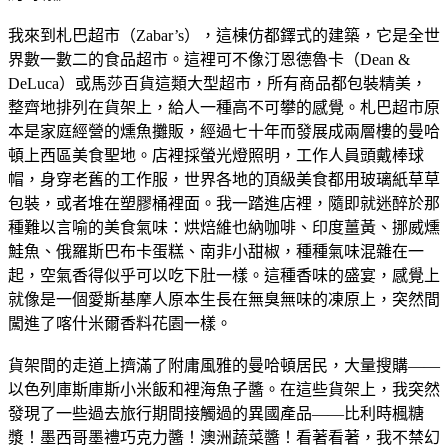
我來到札巴超市（Zabar’s），這棟仿都鐸式的建築，它是全世
界數一數二的食品超市。這裡可不像汀恩德魯卡（Dean &
DeLuca）或馬莎百貨這類大型超市，所有商品都包裝精美，
整齊地排列在貨架上，給人一種高不可攀的感覺。札巴超市原
本是家庭經營的燻魚攤販，經過七十年而發展成兩層樓的曼哈
頓上西區美食聖地。店裡採螢光燈照明，工作人員頭戴棒球
帽，身穿老舊的工作服，世界各地的頂級美食都用玻璃紙草草
包裝，或者堆在塑膠桶裡面。我一踏進店裡，隨即就迷醉於那
種難以言喻的美食氣味：烘焙維也納咖啡、印度薑黃、挪威燻
鮭魚、俄羅斯巴布卡蛋糕、南非小甜椒，種種氣味混雜在一
起，空氣香得似乎可以吃下肚一樣。這種香味的盛宴，感覺上
就像是一個愛斯基摩人原本生長在無臭無味的凍原上，突然間
闖進了喀什米爾香料花園一樣。
貨架間的走道上擠滿了附庸風雅的曼哈頓居民，大量搜購——
以色列庫斯庫斯小米飯和裡海魚子醬。在這些貨架上，我突然
發現了一些過去旅行期間接觸過的異國產品——比利時楓糖
漿！墨西哥墨禮巧克力醬！澳洲蔬菜醬！看著看著，我不禁幻