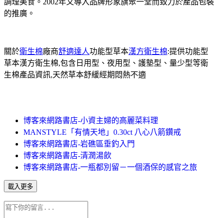
調理美食。2002年又導入品牌形象旗聚一堂而致力於產品包裝
的推廣。
關於
衛生棉
廠商
舒適達人
功能型草本
漢方衛生棉
:提供功能型
草本漢方衛生棉,包含日用型、夜用型、護墊型、量少型等衛
生棉產品資訊,天然草本舒緩經期悶熱不適
博客來網路書店-小資主婦的高麗菜料理
MANSTYLE「有情天地」0.30ct 八心八箭鑽戒
博客來網路書店-岩礁區垂釣入門
博客來網路書店-清潤湯飲
博客來網路書店-一瓶都別留－一個酒保的感官之旅
載入更多