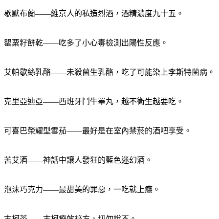
歇默布蘭——維京人的私造烈酒，酒精濃度九十五。
罌粟籽餅乾——吃多了小心毒檢測出陽性反應。
艾帕歇絲乳酪——未殺菌生乳酪，吃了可能染上李斯特菌病。
克里亞迪亞——西班牙鬥牛睪丸，越不衛生越要吃。
可喜巴榮耀型雪茄——最好是在室內禁菸的酒吧享受。
苦艾酒——神話中讓人發狂的藍色迷幻酒。
泡沫巧克力——最甜美的罪惡，一吃就上癮。
古柯茶——古柯療效祕方，切勿說不。