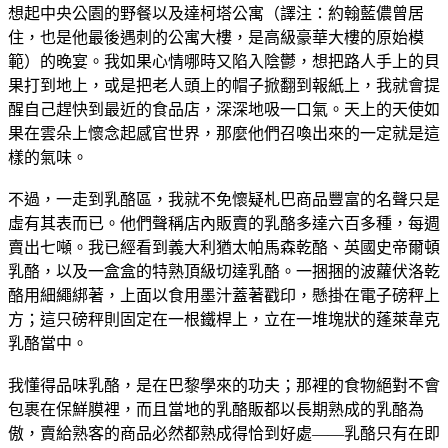
想起中央公園的野餐以及達柯塔公寓（譯注：約翰藍儂曾居
住，也是他最後遇刺的公寓大樓，是高級豪華大樓的原始模
範）的晚宴。我如果心情哪時又陷入陰鬱，想把路人手上的貝
果打到地上，或是把老人頭上的帽子掀翻到報紙上，我就會提
醒自己趕快到最近的食品店，深深地吸一口氣。天上的天使如
果在雲朵上懷念起感官世界，那麼他們召喚出來的一定就是這
樣的氣味。
不過，一走到乳酪區，我就不免懷疑札巴商品豐富的名聲只是
虛有其表而已。他們聲稱店內販賣的乳酪多達六百多種，每週
賣出七噸。我已經看到義大利猶太帕馬森乾酪、英國史帝爾頓
乳酪，以及一盒盒的特熟頂級切達乳酪。一捆捆的波蘿伏洛乾
酪用細繩綁著，上面以食用墨汁蓋著戳印，懸掛在電子磅秤上
方；這只磅秤則固定在一根鐵桿上，立在一堆塊狀的蓬萊韋克
乳酪當中。
我懂得品味乳酪，是在巴黎學來的功夫；那裡的食物絕對不會
包裹在保鮮膜裡，而且當地的乳酪販都以長期熟成的乳酪為
傲，賣給熟客的商品必然都熟成得恰到好處——乳酪只有在即