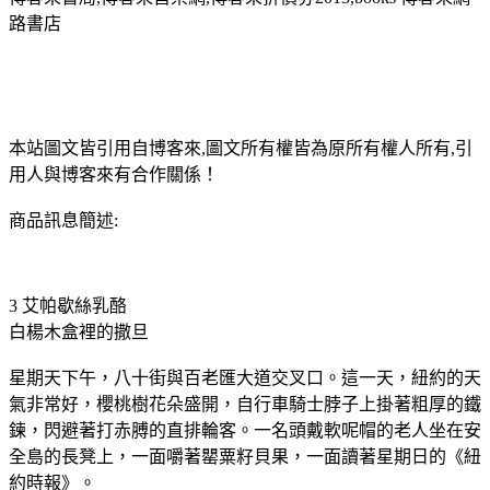
路書店
本站圖文皆引用自博客來,圖文所有權皆為原所有權人所有,引
用人與博客來有合作關係！
商品訊息簡述:
3 艾帕歇絲乳酪
白楊木盒裡的撒旦
星期天下午，八十街與百老匯大道交叉口。這一天，紐約的天
氣非常好，櫻桃樹花朵盛開，自行車騎士脖子上掛著粗厚的鐵
鍊，閃避著打赤膊的直排輪客。一名頭戴軟呢帽的老人坐在安
全島的長凳上，一面嚼著罌粟籽貝果，一面讀著星期日的《紐
約時報》。