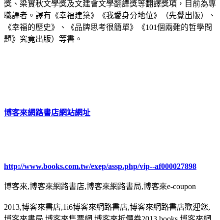
獎、梁實秋文學獎及文建會文學翻譯獎等翻譯獎項，目前為專
職譯者。譯有《幸福建築》《我愛身分地位》（先覺出版）、
《幸福的歷史》、《品牌思考很簡單》《101個兩難的哲學問
題》究竟出版）等書。
博客來網路書店網站網址
http://www.books.com.tw/exep/assp.php/vip--af000027898
博客來,博客來網路書店,博客來網路書局,博客來e-coupon
2013,博客來書店,1i6博客來網路書店,博客來網路書店歡迎您,
博客來書局,博客來售票網,博客來折價券2013,books 博客來網