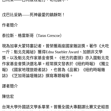
戊巴比妥鈉——死神最愛的鎮靜劑！
作者簡介
泰拉斯．格雷斯哥（Taras Grescoe）
現為加拿大蒙特婁記者，曾榮獲兩座國家雜誌獎。著作《大吃
一斤：魁北克揭祕》獲得Edna Staebler Award、加朗非文學
獎，以及魁北克作家基金會獎。《他方的盡頭》亦入圍魁北克
作家基金會獎決選名單。經常撰文發表於《紐約時報》《獨立
報》《國家地理旅遊者誌》，也曾為《品嘗》《紐約時報雜
誌》《芝加哥論壇雜誌》撰寫專題報導。
譯者簡介
陳信宏
台灣大學外國語文學系畢業。曾獲全國大專翻譯比賽文史組首