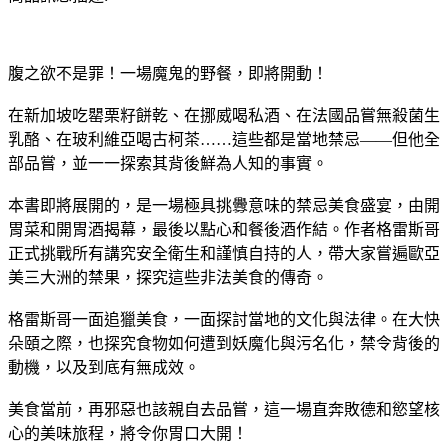
腹之欲不是罪！一場魔鬼的野餐，即將開動！
在新加坡吃罌栗籽餅乾、在挪威喝私酒、在法國品嘗無殺菌生
乳酪、在玻利維亞喝古柯茶……這些都是當地禁忌——但他全
部品嘗，並一一探索其背後鮮為人知的事實。
本書即將展開的，是一場極具挑釁意味的禁忌美食盛宴，由開
胃菜和開胃酒揭幕，最後以點心和餐後酒作結。作者格雷斯哥
正式挑戰所有講究安全衛生和謹慎自持的人，帶大家嘗遍歐亞
美三大洲的禁果，探究這些非法美食的傳奇。
格雷斯哥一面追獵美食，一面探討當地的文化與法律。在大快
朵頤之際，也探究食物如何遭到妖魔化與污名化，禁令背後的
動機，以及到底有無成效。
美食當前，再邪惡也該親自去品嘗，這一場直奔敗德和慾望核
心的美味旅程，將令你胃口大開！