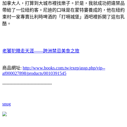
加拿大人，打算到大城市裡找樂子。於是，我就成功把違禁品
帶給了一位紐約客。尼迪的口味是在蒙特婁養成的，他在紐約
東村一家專賣比利時啤酒的「打嗝城堡」酒吧裡拆開了這包乳
酪。
老饕犯賤走天涯——跨洲禁忌美食之旅
商品網址:
http://www.books.com.tw/exep/assp.php/vip--
af000027898/products/0010391545
-----------------------------------
snug