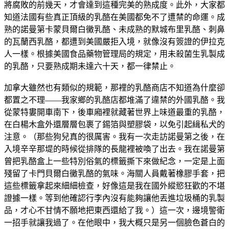
將腐敗的前幾天，才會達到這種完美的熟成度。此外，大家都
知道法國有些真正頂級的乳酪在美國都免不了遭禁的命運。成
熟的諾曼第卡蒙貝爾白黴乳酪、未成熟的默城布里乳酪、刺鼻
的瓦蘭西乳酪，都遭到美國嚴拒入境，就像沒有簽證的伊拉克
人一樣。根據美國食品藥物管理局的規定，用未殺菌生乳製成
的乳酪，只要熟成期未達六十天，都一律禁止。
加拿大雖然也有類似的規範，那裡的乳酪商店不知道為什麼卻
都置之不理——我家鄉的乳酪店都堆滿了違禁的外國乳酪。我
從蒙特婁開車南下，後車廂裡就藏著世界上味道最重的乳酪，
在白楊木盒外還層層包裹了錫箔與塑膠袋，以免引起緝私犬的
注意。（那些狗兒真的很厲害。我有一次走訪諾曼第之後，在
入境辛辛那堤的時候從排隊的長龍裡被喚了出去。我在諾曼第
曾把乳酪盒上一些特別俗氣的標籤撕下來做紀念，一定是上面
殘留了卡門貝爾白黴乳酪的氣味。海關人員戴著橡膠手套，把
這些標籤拿起來細細檢查，好像這是我在國外縱慾狂歡的不堪
證據一樣。等到他確認行李內沒有能夠讓他丟進垃圾桶的乳製
品，才心不甘情不願地把東西還給了我。）這一次，邊境警衛
一招手就讓我過了。在他眼中，我大概只是另一個臉色蒼白的