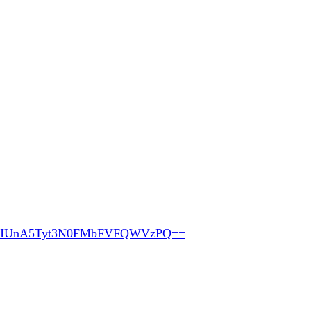
pHUnA5Tyt3N0FMbFVFQWVzPQ==