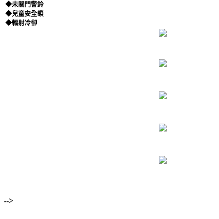
◆未關門警鈴
◆兒童安全鎖
◆輻射冷卻
-->