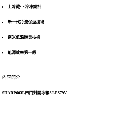
上冷藏/下冷凍設計
新一代冷流保溼技術
奈米低溫脫臭技術
能源效率第一級
內容簡介
SHARP603L四門對開冰箱SJ-FS79V