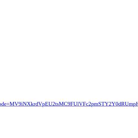
ode=MV9iNXkrdVpEU2tsMC9FUlVFc2pmSTY2Y0dRUm