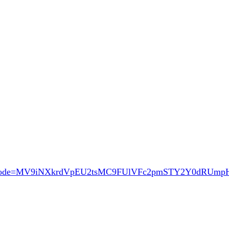
ode=MV9iNXkrdVpEU2tsMC9FUlVFc2pmSTY2Y0dRUm