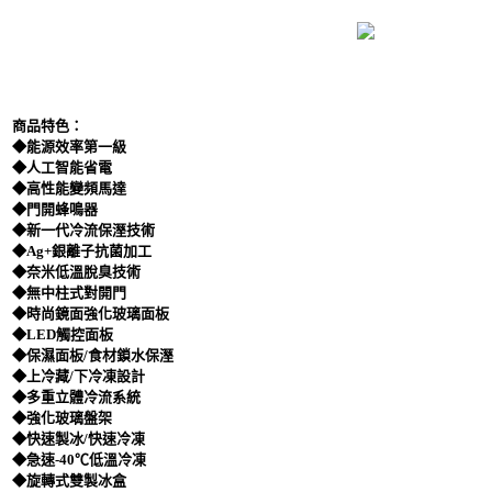
商品特色：
◆能源效率第一級
◆人工智能省電
◆高性能變頻馬達
◆門開蜂鳴器
◆新一代冷流保溼技術
◆Ag+銀離子抗菌加工
◆奈米低溫脫臭技術
◆無中柱式對開門
◆時尚鏡面強化玻璃面板
◆LED觸控面板
◆保濕面板/食材鎖水保溼
◆上冷藏/下冷凍設計
◆多重立體冷流系統
◆強化玻璃盤架
◆快速製冰/快速冷凍
◆急速-40℃低溫冷凍
◆旋轉式雙製冰盒