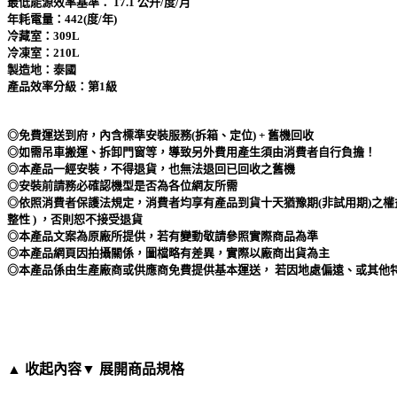
最低能源效率基準： 17.1 公升/度/月
年耗電量：442(度/年)
冷藏室：309L
冷凍室：210L
製造地：泰國
產品效率分級：第1級
◎免費運送到府，內含標準安裝服務(拆箱、定位) + 舊機回收
◎如需吊車搬運、拆卸門窗等，導致另外費用產生須由消費者自行負擔！
◎本產品一經安裝，不得退貨，也無法退回已回收之舊機
◎安裝前請務必確認機型是否為各位網友所需
◎依照消費者保護法規定，消費者均享有產品到貨十天猶豫期(非試用期)之權
整性 ) ，否則恕不接受退貨
◎本產品文案為原廠所提供，若有變動敬請參照實際商品為準
◎本產品網頁因拍攝關係，圖檔略有差異，實際以廠商出貨為主
◎本產品係由生產廠商或供應商免費提供基本運送， 若因地處偏遠、或其他
▲ 收起內容
▼ 展開商品規格