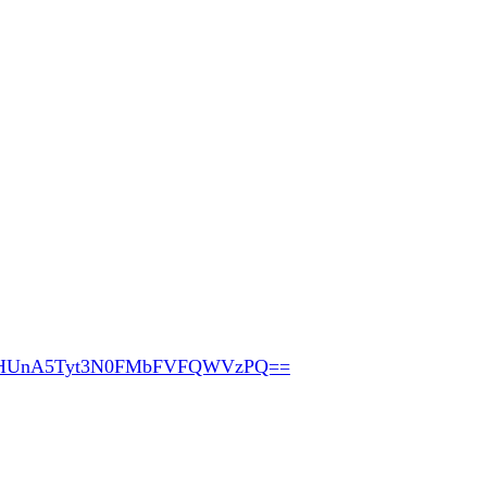
pHUnA5Tyt3N0FMbFVFQWVzPQ==