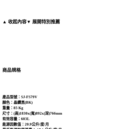
▲ 收起內容
▼ 展開特別推薦
商品規格
產品型號：SJ-FS79V
顏色：晶鑽黑(BK)
重量：85 Kg
尺寸：(高)1830x(寬)892x(深)766mm
有效容量：603L
能源因數值：20.9公升/度/月