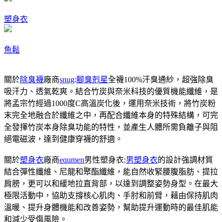
塑身衣
魚鬆
關於
除臭襪
廠商
snug
:
腳臭剋星
全襪100%汗臭通紗，超強除臭
吸汗力、透氣乾爽。結合竹炭與奈米科技的優質機能纖維，是
將孟宗竹經過1000度C高溫炭化後，運用奈米技術，將竹炭粉
末完全地融合於纖維之中，再配合纖維本身的特殊結構，可完
全發揮竹炭本身除臭功能的特性，並產生人體所需負離子與阻
絕電磁波，達到健康穿襪的舒適。
關於
塑身衣
廠商
equmen
男性塑身衣:
男塑身衣
的設計強調材質
結合彈性纖維、尼龍和聚酯纖維，能自然收緊腰腹脂肪、提拉
肩膀，更可以和緩地拉直背部，以達到調整姿勢身型。在最大
極限活動中，協助支撐核心肌肉、手肘和前臂，藉由保持肌肉
溫暖、提升身體機能和改善姿勢，幫助提升運動時的最佳肌能
和減少受傷風險。