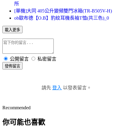
所
[單機]大同 405公升變頻雙門冰箱(TR-B505V-H)
ob歐布德【O.B】豹紋耳機長袖T恤(共三色)_0
載入更多
公開留言
私密留言
發佈留言
請先
登入
以發表留言。
Recommended
你可能也喜歡