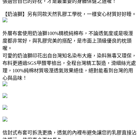
張適合自已的好枕，才是最重要的身體保健之道喔！
【奶油獅】另有同款天然乳膠工學枕，一樣安心材質好好睡。
外層布套使用奶油獅100%精梳純棉布，不論透氣度或是吸溼
度都非常好，與乳膠完美的搭配，是市面上頂級優良的枕頭
喔。
可愛的奶油獅印花出自台灣知名染布大廠，染料無毒又環保，
布料更通過SGS甲醛零檢出，全程台灣精工製造，滑細絲光處
理，100%純棉材質吸溼透氣效果絕佳，絕對能看到台灣的用
心與品味！
信封式布套可拆洗更換，透氣的內裡布避免讓您的乳膠直接沾