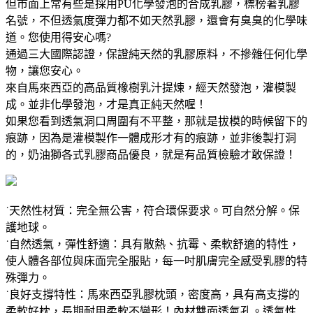
但市面上常有些是採用PU化學發泡的合成乳膠，標榜著乳膠
名號，不但透氣度彈力都不如天然乳膠，還會有臭臭的化學味
道。您使用得安心嗎?
通過三大國際認證，保證純天然的乳膠原料，不摻雜任何化學
物，讓您安心。
來自馬來西亞的高品質橡樹乳汁提煉，經天然發泡，灌模製
成。並非化學發泡，才是真正純天然喔！
如果您看到透氣洞口周圍有不平整，那就是拔模的時候留下的
痕跡，因為是灌模製作一體成形才有的痕跡，並非後製打洞
的，奶油獅各式乳膠商品優良，就是有品質檢驗才敢保證！
˙天然性材質：完全無公害，符合環保要求。可自然分解。保
護地球。
˙自然透氣，彈性舒適：具有散熱、抗霉、柔軟舒適的特性，
使人體各部位與床面完全服貼，每一吋肌膚完全感受乳膠的特
殊彈力。
˙良好支撐特性：馬來西亞乳膠枕頭，密度高，具有高支撐的
柔軟好枕，長期耐用柔軟不變形！內材雙面透氣孔。透氣性