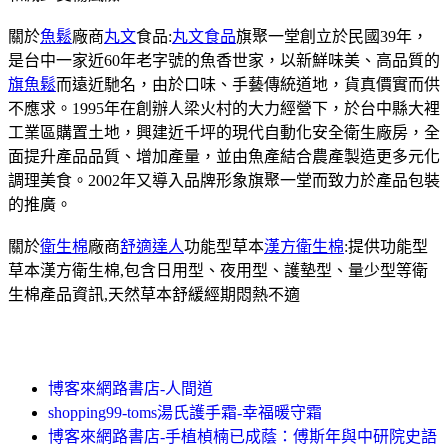
關於
魚鬆
廠商
丸文
食品:
丸文食品
旗聚一堂創立於民國39年，
是台中一家近60年老字號的魚香世家，以新鮮味美、高品質的
旗魚鬆
而遠近馳名，由於口味、手藝傳統道地，貨真價實而供
不應求。1995年在創辦人梁火村的大力經營下，於台中縣大裡
工業區購置土地，興建近千坪的現代自動化安全衛生廠房，全
面提升產品品質、增加產量，並由魚產結合農產製造更多元化
調理美食。2002年又導入品牌形象旗聚一堂而致力於產品包裝
的推廣。
關於
衛生棉
廠商
舒適達人
功能型草本
漢方衛生棉
:提供功能型
草本漢方衛生棉,包含日用型、夜用型、護墊型、量少型等衛
生棉產品資訊,天然草本舒緩經期悶熱不適
博客來網路書店-人間道
shopping99-toms湯氏護手霜-幸福暖守霜
博客來網路書店-手植楨楠已成蔭：傅斯年與中研院史語