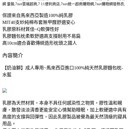
網 童裝,7net雲端超商,7 11便利商店,7net統一超商購物網,7net購物網發熱衣,
保證來自馬來西亞製造100%純乳膠
MIT40支紗純棉布套無甲醛舒適安心
乳膠原料材質佳~Q軟彈性好
乳膠麵包枕柔軟舒適高支撐耐用不易扁
高10cm適合喜歡傳統造形枕頭之國人
內容簡介
【奶油獅】成人專用~馬來西亞進口100%純天然乳膠麵包枕-
水藍
乳膠為天然材質，本身不具任何感染性之物質，膠性溫和親
膚，散發淡淡清香更能安定心情幫助睡眠，加上軟硬適中具有
高度的支撐與回彈性，因此乳膠製品被譽為最天然頂級的寢具
用品。