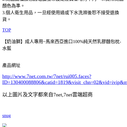
顏色為準。
3.個人衛生用品，一旦經使用過或下水洗滌後恕不接受退換
貨。
TOP
【奶油獅】成人專用~馬來西亞進口100%純天然乳膠麵包枕-
水藍
產品網址
http://www.7net.com.tw/7net/rui005.faces?
ID=130400088806&catid=1819
&visit_chn=02&vid=ivip&m
以上圖片及文字都來自7net,7net雲端超商
snug