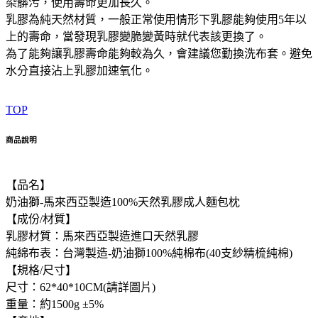
染髒污，使用壽命更加長久。
乳膠為純天然材質，一般正常使用情形下乳膠能夠使用5年以
上的壽命，當發現乳膠變脆變黃時就代表該更換了。
為了能夠讓乳膠壽命能夠較為久，會建議您勤換洗布套。避免
水分直接沾上乳膠加速氧化。
TOP
商品說明
【品名】
奶油獅-馬來西亞製造100%天然乳膠成人麵包枕
【成份/材質】
乳膠材質：馬來西亞製造進口天然乳膠
純綿布表：台灣製造-奶油獅100%純棉布(40支紗精梳純棉)
【規格/尺寸】
尺寸：62*40*10CM(請詳圖片)
重量：約1500g ±5%