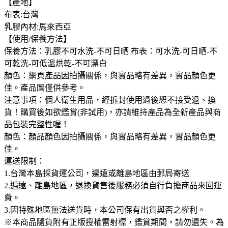
【產地】
布表:台灣
乳膠內材:馬來西亞
【使用/保養方法】
保養方法：乳膠不可水洗-不可日晒 布表：可水洗-可日晒-不
可乾洗-可低溫烘乾-不可漂白
顏色：網頁產品因拍攝關係，與實品略有差異，實品顏色更
佳。產品圖僅供參考。
注意事項：個人衛生用品，經拆封使用過後恕不接受退、換
貨！購買後如欲鑑賞(非試用)，亦請維持產品為全新產品與商
品包裝完整性喔！
顏色：顏品顏色因拍攝關係，與實品略有差異，實品顏色更
佳。
運送限制：
1.台灣本島採貨運公司，遍遠或離島地區由郵局寄送
2.遍遠、離島地區，退換貨售後服務必須自行負擔商品來回運
費。
3.因特殊地區無法送貨時，本公司保有出貨與否之權利。
※本商品隨貨附有正版授權雷射標，鑑賞期間，請勿遺失。為