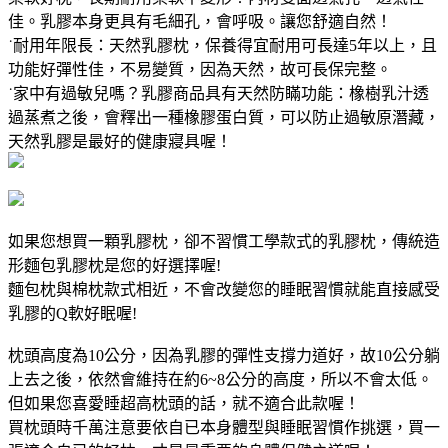
佳。乳膠本身更具有毛細孔，會呼吸。讓您舒適自然！
˙耐用年限長：天然乳膠枕，保養得宜耐用可長達5年以上，且
功能好彈性佳，不易變質，因為天然，故可長保完整。
˙家中有過敏兒嗎？乳膠商品具有天然防瞞功能：橡樹乳汁透
過蒸煮之後，會釋出一種橡膠蛋白質，可以防止過敏原潛藏，
天然乳膠是最好的健康寢具喔！
如果您想買一顆乳膠枕，卻不習慣工學款式的乳膠枕，傳統造
形麵包乳膠枕是您的好選擇喔!
麵包枕與棉枕款式相近，不會改變您的睡眠習慣就能直接感受
乳膠的Q軟好眠喔!
枕頭高度為10公分，因為乳膠的彈性支撐力道好，故10公分躺
上去之後，依然會維持在約6~8公分的高度，所以不會太低。
但如果您喜愛睡超高枕頭的話，就不適合此款喔！
買枕頭時千萬注意要依自已本身體型與睡眠習慣作挑選，買一