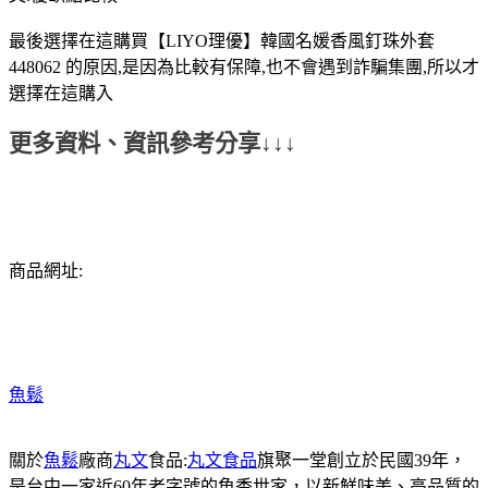
最後選擇在這購買【LIYO理優】韓國名媛香風釘珠外套
448062 的原因,是因為比較有保障,也不會遇到詐騙集團,所以才
選擇在這購入
更多資料、資訊參考分享↓↓↓
商品網址:
魚鬆
關於
魚鬆
廠商
丸文
食品:
丸文食品
旗聚一堂創立於民國39年，
是台中一家近60年老字號的魚香世家，以新鮮味美、高品質的