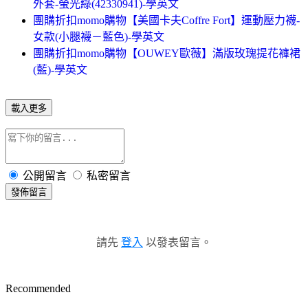
外套-螢光綠(42330941)-學英文
團購折扣momo購物【美國卡夫Coffre Fort】運動壓力襪-
女款(小腿襪－藍色)-學英文
團購折扣momo購物【OUWEY歐薇】滿版玫瑰提花褲裙
(藍)-學英文
載入更多
公開留言
私密留言
發佈留言
請先
登入
以發表留言。
Recommended