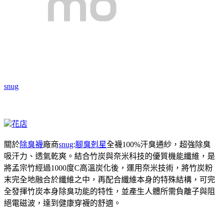
snug
花店
關於
除臭襪
廠商
snug
:
腳臭剋星
全襪100%汗臭通紗，超強除臭
吸汗力、透氣乾爽。結合竹炭與奈米科技的優質機能纖維，是
將孟宗竹經過1000度C高溫炭化後，運用奈米技術，將竹炭粉
末完全地融合於纖維之中，再配合纖維本身的特殊結構，可完
全發揮竹炭本身除臭功能的特性，並產生人體所需負離子與阻
絕電磁波，達到健康穿襪的舒適。