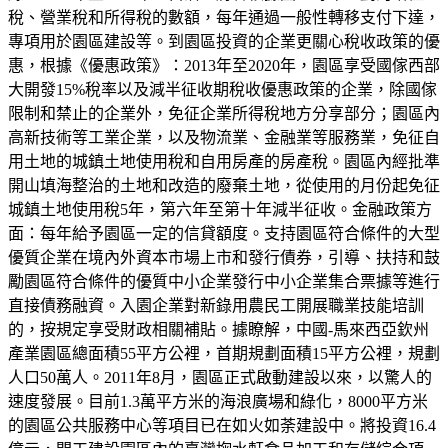
稅、營業稅和所得稅的數額，每年通過一般性轉移支付下達，
專項用於園區建設等。到園區投資的企業更關心稅收政策的優
惠，根據《優惠政策》：2013年至2020年，園區享受國傢西部
大開發15%稅率以及減半征收期稅收優惠政策的企業，除國傢
限制和禁止的企業外，免征企業所得稅地方分享部分；園區內
高新技術等工業企業，以及物流業、金融業等服務業，免征自
用土地的城鎮土地使用稅和自用房產的房產稅。園區內經批準
開山填海整治的土地和改造的廢棄土地，從使用的月份起免征
城鎮土地使用稅5年，第六年至第十年減半征收。金融政策方
面：每年給予園區一定的信貸額度。支持園區符合條件的大型
優質企業在境內外資本市場上市和發行債券，引導、扶持和鼓
勵園區符合條件的優質中小企業發行中小企業集合票據等進行
直接債務融資。入園企業對新錄用農民工開展職業技能培訓
的，按規定享受財政相關補貼。據瞭解，中國-馬來西亞欽州
產業園區總面積55平方公裡，首期規劃面積15平方公裡，規劃
人口50萬人。2011年8月，園區正式啟動建設以來，以驚人的
速度發展。目前1.3萬平方米的海浪廣場和綠化，8000平方米
的園區公共服務中心等項目已在如火如荼建設中。將投資16.4