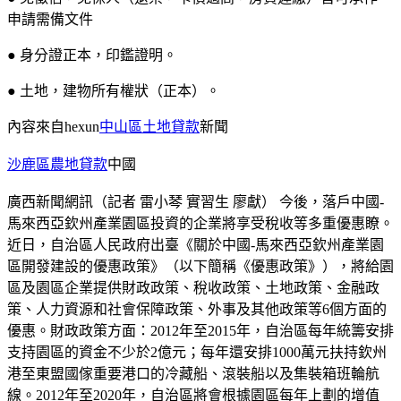
申請需備文件
● 身分證正本，印鑑證明。
● 土地，建物所有權狀（正本）。
內容來自hexun
中山區土地貸款
新聞
沙鹿區農地貸款
中國
廣西新聞網訊（記者 雷小琴 實習生 廖獻） 今後，落戶中國-
馬來西亞欽州產業園區投資的企業將享受稅收等多重優惠瞭。
近日，自治區人民政府出臺《關於中國-馬來西亞欽州產業園
區開發建設的優惠政策》（以下簡稱《優惠政策》），將給園
區及園區企業提供財政政策、稅收政策、土地政策、金融政
策、人力資源和社會保障政策、外事及其他政策等6個方面的
優惠。財政政策方面：2012年至2015年，自治區每年統籌安排
支持園區的資金不少於2億元；每年還安排1000萬元扶持欽州
港至東盟國傢重要港口的冷藏船、滾裝船以及集裝箱班輪航
線。2012年至2020年，自治區將會根據園區每年上劃的增值