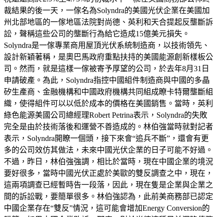
裁結果的後一天，一傢名為Solyndra的美國光伏企業在美國加
州北部地區的一傢地區法院對尚德、英利和天合提起反壟斷訴
訟，聲稱這些公司的壟斷行為給它造成15億美元損失。
Solyndra是一傢專業商用屋頂光伏系統制造商，以技術領先、
設計新穎著稱，是奧巴馬政府重點扶持的美國能源創新樣板公
司。然而，就是這樣一傢被寄予厚望的公司，於去年8月31日
申請破產。為此，Solyndra指控中國組件制造商與中國的多晶
矽生產商、金融機構和中國政府機構共同組成瞭卡特爾壟斷組
織，使得組件可以以低於成本的價格在美國銷售。當時，英利
綠色能源美國公司總經理Robert Petrina表示，Solyndra的失敗
完全是由於技術落後和運營不善造成的。林伯強當時就對記者
表示，Solyndra開瞭一個頭，接下來會“追兵不斷”，還會有更
多的公司效仿其做法，未來中國光伏企業的日子可能不好過。
不過，昨日，林伯強強調，相比於當時，現在中國企業的境況
要好很多，當時中國光伏正處於美歐的雙反調查之中，現在，
這兩項調查已經暫時告一段落，因此，現在隻是企業與企業之
間的訴訟戰，要簡單很多。林伯強認為，此前美商務部已認定
中國企業存在“雙反”情況，這可能會增加Energy Conversion的