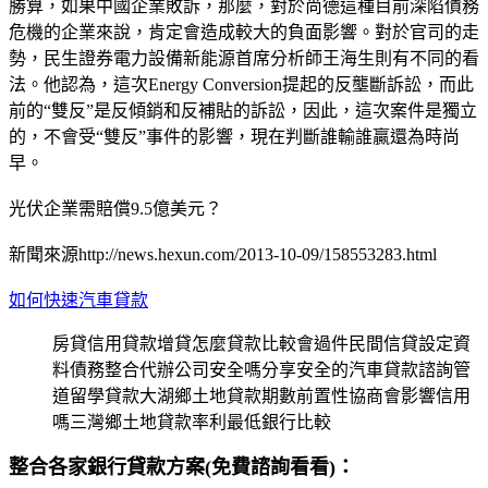
勝算，如果中國企業敗訴，那麼，對於尚德這種目前深陷債務
危機的企業來說，肯定會造成較大的負面影響。對於官司的走
勢，民生證券電力設備新能源首席分析師王海生則有不同的看
法。他認為，這次Energy Conversion提起的反壟斷訴訟，而此
前的“雙反”是反傾銷和反補貼的訴訟，因此，這次案件是獨立
的，不會受“雙反”事件的影響，現在判斷誰輸誰贏還為時尚
早。
光伏企業需賠償9.5億美元？
新聞來源http://news.hexun.com/2013-10-09/158553283.html
如何快速汽車貸款
房貸信用貸款增貸怎麼貸款比較會過件民間信貸設定資
料債務整合代辦公司安全嗎分享安全的汽車貸款諮詢管
道留學貸款大湖鄉土地貸款期數前置性協商會影響信用
嗎三灣鄉土地貸款率利最低銀行比較
整合各家銀行貸款方案(免費諮詢看看)：