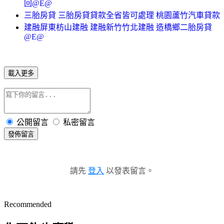
回@E@
三胎房貸 三胎房貸貸款全省皆可處理 桃園蘆竹汽車貸款
建融屏東枋山建融 建融新竹竹北建融 造橋鄉二胎房貸
@E@
載入更多
公開留言
私密留言
發佈留言
請先
登入
以發表留言。
Recommended