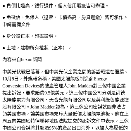
● 負債比過高，銀行退件，個人信用瑕疵皆可辦理。
● 免徵信，免保人（退票，卡債過高，房貸遲繳）皆可承作。
申請需備文件
● 身分證正本，印鑑證明。
● 土地，建物所有權狀（正本）。
內容來自hexun新聞
中美光伏戰已落幕，但中美光伏企業之間的訴訟戰還在繼續。
10月8日，外媒報道稱，美國太陽能板制造商Energy
Conversion Devices的破產管理人John Madden對三傢中國企業
提出訴訟，要求賠償9.5億美元。這三傢中國公司分別是尚德
太陽能電力有限公司、天合光能有限公司以及英利綠色能源控
股有限公司。John Madden認為，這三傢公司密謀試圖非法占
領美國市場，讓美國市場充斥大量低價太陽能電池板。他在上
周五向美國底特律聯邦地區法院提交的起訴文件中表示，三傢
中國公司合謀將其超過95%的產品出口海外，以被人為壓低的