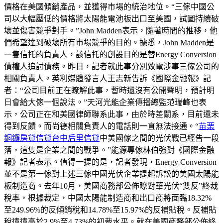
價格在美國傾銷產品，並獲得市場的統治地位。“三傢中國公
司以大幅壓低的價格將太陽能電池板出口至美國，試圖持續破
壞並傷害競爭對手。”John Madden表示，隨著時間的推移，他
們希望達到破壞所有市場競爭的目的。據悉，John Madden是
一隻信托的負責人，該信托的創設目的是替Energy Conversion
債權人追討債務。昨日，記者就此事分別致電涉事三傢公司的
相關負責人。英利媒體發言人王志新告訴《國際金融報》記
者：“公司目前正在瞭解此事，暫時還沒有公開聲明，預計明
日會給大傢一個說法。”天河光能企業傳播總監范瑞峰也表
示，公司正在和美國律師聯系此事，由於時差關系，目前還未
得到反饋。而尚德相關負責人的電話則一直無法接通。“
苗栗
銅鑼房貸信貸台中后里信貸
中美國傢之間的光伏戰已經告一段
落，這隻是企業之間的戰爭。”能源專傢林伯強對《國際金融
報》記者表示。值得一提的是，記者發現，Energy Conversion
並不是第一傢對上述三傢中國光伏企業提起訴訟的美國太陽能
板制造商。去年10月，美國商務部公佈瞭對華光伏“雙反”終裁
稅率，根據裁定，中國太陽能制造商和出口商將面臨18.32%
至249.96%的反傾銷稅和14.78%至15.97%的反補貼稅。反補貼
稅遠遠高於2.9%至4.73%的初裁水平。就在美國商務部公佈終