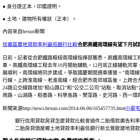
● 身分證正本，印鑑證明。
● 土地，建物所有權狀（正本）。
內容來自hexun新聞
信義區農地貸款率利最低銀行比較
合肥高鐵南環線有望下月試
日前，記者從合肥鐵路樞紐南環線指揮部獲悉，高鐵南環線工
車。高鐵南環線工程去年10月開始鋪軌，12月底正線鋪軌完
展順利，南環線將同步建成，爭取國慶期間通車運營。”南環
行線，上跨淮南線、老淮南線，經合肥市南郊城區後，上跨合九
24路公交線路增加“稻山路口”和“公交二公司”站點，取消站
崗路、山湖路、稻香路、科學島路、樊窪路、史河路、西一環路
新聞來源http://news.hexun.com/2014-06-06/165457735.html
小豪
銀行信用貸款房貸怎麼貸款比較會過件二胎借款廣告利率
二胎房貸頭屋鄉土地貸款率利最低銀行新北鶯歌建地貸款