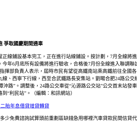
跑 爭取國慶期間通車
程正線鋪設基本完工，正在進行站線鋪設。按計劃，7月全線將進
畢。今年6月底所有設備將進行驗收，合格後7月份全線進入聯調聯
線指揮部負責人表示，屆時市民有望從高鐵南站乘高鐵前往全國
線、西寧下行線，西至合武鐵路長安集站。劉暘合肥24路公交線
點“潭沖路”。調整後，24路公交車從“沁源路公交站”公交首末
到“利民站”。（編輯：和訊網站）
宅二胎年息借貸增貸轉貸
多少免費諮詢試算頭前重劃區缺錢急用哪裡汽車貸款民間信貸代